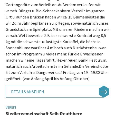
Gartengeräte zum Verleih an. Außerdem verkaufen wir
versch. Dünger u. Bio-Schneckenkorn. Verteilt im ganzen
Ort u. auf den Brücken haben wir ca. 15 Blumenkästen die
wir 2x im Jahr bepflanzen u. pflegen, sowie natürlich unser
Grundstück am Spielplatz. Mit unseren Kindern machen wir
versch. Wettbewerbe. Z.B. der schwerste Kohlrabi wog 8,5
kg od. die schwerste u. lustigste Kartoffel, die höchste
Sonnenblume war über 4 m hoch auch Nistkästenbau war
schon im Programm u. vieles mehr. Für die Erwachsenen
machen wir eine Tagesfahrt, Hexenfeuer, Bänkl Fest u.v.m.
natürlich auch Arbeitsdienste im Gelände.Die Vereinshütte
ist zum Verleih u. Düngerverkauf Freitag von 19 - 19:30 Uhr
geöffnet. (von Anfang April bis Anfang Oktober)
DETAILS ANSEHEN
VEREIN
Siedlergemeinschaft Selb-Reuthberg