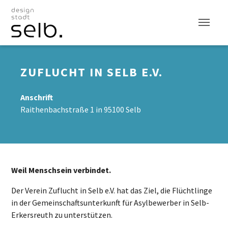
Zum Hauptinhalt
ZUFLUCHT IN SELB E.V.
Anschrift
Raithenbachstraße 1 in 95100 Selb
Weil Menschsein verbindet.
Der Verein Zuflucht in Selb e.V. hat das Ziel, die Flüchtlinge
in der Gemeinschaftsunterkunft für Asylbewerber in Selb-
Erkersreuth zu unterstützen.