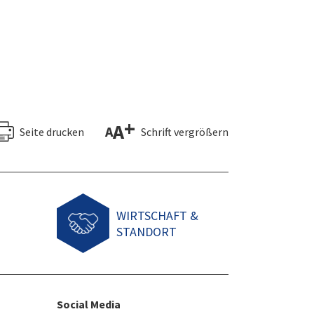
+
A
A
Seite drucken
Schrift vergrößern
WIRTSCHAFT &
STANDORT
Social Media