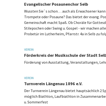
Evangelischer Posaunenchor Selb
Wussten Sie`s schon… auch als Erwachsener kann 
Trompete oder Posaune? Das bietet der evang. Posa
Gemeinschaft macht Spaß. Ob Choräle für Gottesdi
Stilepochen oder Swing u. Gospel - wir machen all
Probetür im Lutherheim, Pfarrstr. 4a in Selb zu fol
VEREIN
Förderkreis der Musikschule der Stadt Selb
Förderung von Ausstattung, Veranstaltungen, Lehrk
VEREIN
Turnverein Längenau 1896 e.V.
Der Turnverein Längenau bietet hauptsächlich 2 S
möglich Biathlon, Laufbiathlon in Zusammenarbe
u. Sommerfest