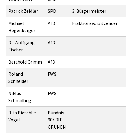
Patrick Zeidler
SPD
3. Bürgermeister
Michael
AfD
Fraktionsvorsitzender
Hegenberger
Dr. Wolfgang
AfD
Fischer
Berthold Grimm
AfD
Roland
FWS
Schneider
Niklas
FWS
Schmidling
Rita Bieschke-
Bündnis
Vogel
90/ DIE
GRÜNEN