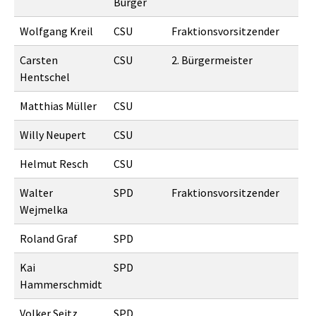
Bürger
Wolfgang Kreil
CSU
Fraktionsvorsitzender
Carsten
CSU
2. Bürgermeister
Hentschel
Matthias Müller
CSU
Willy Neupert
CSU
Helmut Resch
CSU
Walter
SPD
Fraktionsvorsitzender
Wejmelka
Roland Graf
SPD
Kai
SPD
Hammerschmidt
Volker Seitz
SPD