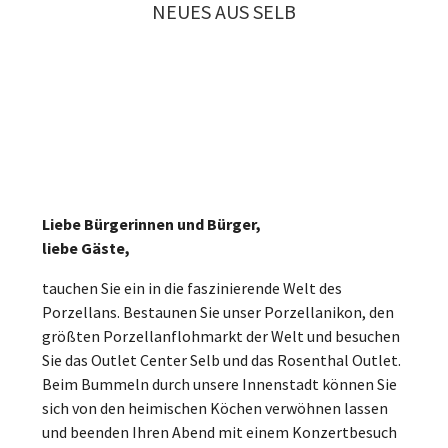
Geschenke mit Symbolkraft: BSZ überreicht
NEUES AUS SELB
besondere Erinnerungsstücke
UV-Index-Tafeln informieren über aktuelle UV-
Belastung
Anlässlich des 600-jährigen Stadtjubiläums durfte sich
Schafkopf trifft Selb: P-Seminar entwickelt
die Stadt Selb über zwei außergewöhnliche Geschenke
Die Stadt Selb setzt Zeichen für Gesundheitsvorsorge
eigenes Kartenspiel zum Stadtjubiläum
des Staatlichen Beruflichen Schulzentrums…
und Prävention: Im Rosenthal-Park wurde bereits im
13 Schülerinnen und Schüler des WGG Selb gestalten
vergangenen Jahr eine UV-Index-Tafel…
ein Schafkopfblatt mit Selber Motiven
Liebe Bürgerinnen und Bürger,
liebe Gäste,
tauchen Sie ein in die faszinierende Welt des
Porzellans. Bestaunen Sie unser Porzellanikon, den
größten Porzellanflohmarkt der Welt und besuchen
Sie das Outlet Center Selb und das Rosenthal Outlet.
Beim Bummeln durch unsere Innenstadt können Sie
sich von den heimischen Köchen verwöhnen lassen
und beenden Ihren Abend mit einem Konzertbesuch