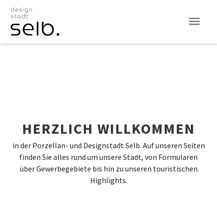
Zum Hauptinhalt
600 JAHRE STADT
FEST DER PORZELLINER
AKTUELLES & EVENTS
RATHAUS & BÜRGER
FREIZEIT & TOURISMUS
SELB
WIRTSCHAFT &
STANDORT
HERZLICH WILLKOMMEN
in der Porzellan- und Designstadt Selb.
Auf unseren Seiten
finden Sie alles rund um unsere Stadt, von Formularen
über Gewerbegebiete bis hin zu unseren touristischen
Highlights.