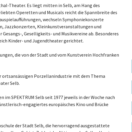
thal-Theater. Es liegt mitten in Selb, am Hang des
iebten Operetten und Musicals reicht die Spannbreite des
hauspielaufführungen, wechseln Symphoniekonzerte
, Jazzkonzerten, Kleinkunstveranstaltungen und
r Gesangs-, Geselligkeits- und Musikvereine ab. Besonderes
eich Kinder- und Jugendtheater gerichtet.
llungen, die von der Stadt und vom Kunstverein Hochfranken
der ortsansässigen Porzellanindustrie mit dem Thema
ater Selb.
en im SPEKTRUM Selb seit 1977 jeweils in der Woche nach
künstlerisch-engagiertes europäisches Kino und Brücke
kschule der Stadt Selb, die hervorragend ausgestattete