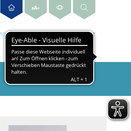
A
+
A
& TOURISMUS
WIRTSCHAFT & STANDORT