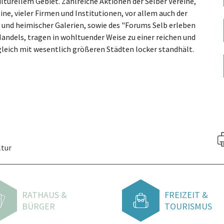
ulturellem Gebiet. Zahlreiche Aktionen der Selber Vereine,
ne, vieler Firmen und Institutionen, vor allem auch der
. und heimischer Galerien, sowie des "Forums Selb erleben
 Handels, tragen in wohltuender Weise zu einer reichen und
rgleich mit wesentlich größeren Städten locker standhält.
ltur
RATHAUS &
FREIZEIT &
BÜRGER
TOURISMUS