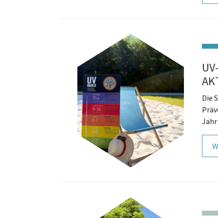
UV
AK
Die 
Präv
Jahr
W