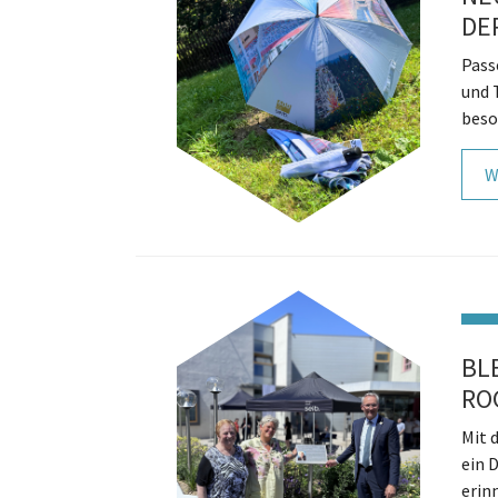
DE
Pass
und 
beso
W
BL
RO
Mit 
ein 
erin