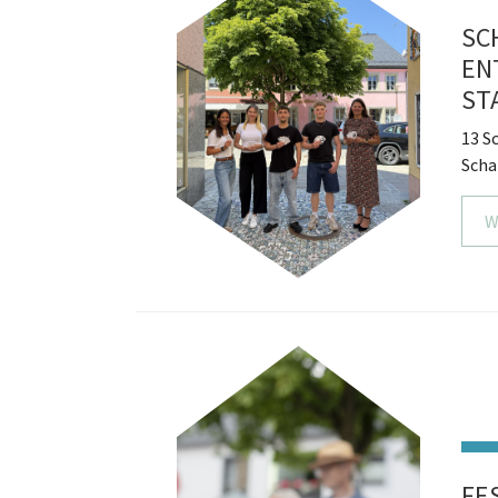
SC
EN
ST
13 S
Scha
W
FE