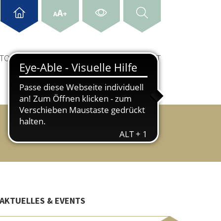
A
+
A
& TOURISMUS
WIRTSCHAFT & STANDORT
AKTUELLES & EVENTS