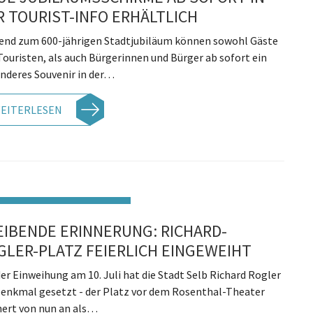
R TOURIST-INFO ERHÄLTLICH
end zum 600-jährigen Stadtjubiläum können sowohl Gäste
Touristen, als auch Bürgerinnen und Bürger ab sofort ein
nderes Souvenir in der…
EITERLESEN
EIBENDE ERINNERUNG: RICHARD-
GLER-PLATZ FEIERLICH EINGEWEIHT
der Einweihung am 10. Juli hat die Stadt Selb Richard Rogler
Denkmal gesetzt - der Platz vor dem Rosenthal-Theater
nert von nun an als…