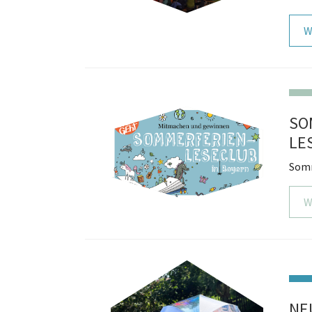
W
SO
LE
Somm
W
NE