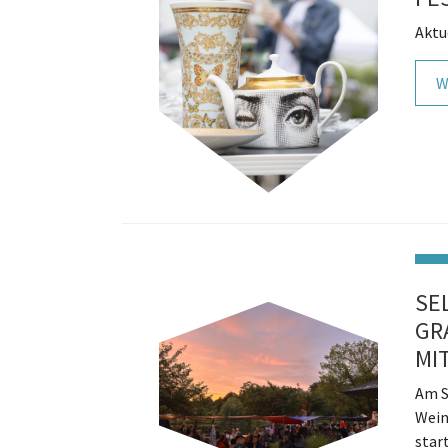
Aktu
W
SE
GR
MI
Am S
Wein
star