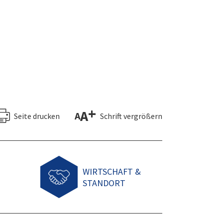
+
A
A
Seite drucken
Schrift vergrößern
WIRTSCHAFT &
STANDORT