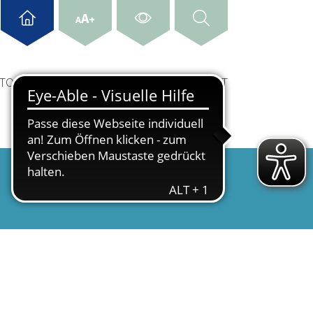
A
+
A
& TOURISMUS
WIRTSCHAFT & STANDORT