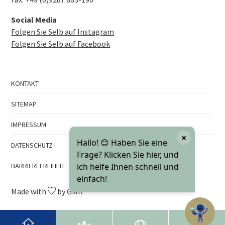
Social Media
Folgen Sie Selb auf Instagram
Folgen Sie Selb auf Facebook
KONTAKT
SITEMAP
IMPRESSUM
×
Hallo! 😊 Haben Sie eine
DATENSCHUTZ
Frage? Klicken Sie hier, und
BARRIEREFREIHEIT
ich helfe Ihnen schnell und
einfach!
Made with
by GMK
A
+
A