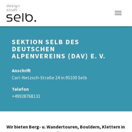
Zum Hauptinhalt
SEKTION SELB DES
DEUTSCHEN
ALPENVEREINS (DAV) E. V.
Anschrift
Carl-Netzsch-Straße 24 in 95100 Selb
Telefon
+49928768131
Wir bieten Berg- u. Wandertouren, Bouldern, Klettern in