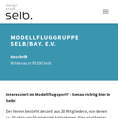
Zum Hauptinhalt
MODELLFLUGGRUPPE
SELB/BAY. E.V.
Anschrift
Wildenau in 95100 Selb
Interessiert im Modellflugsport? - Genau richtig hier in
Selb!
Der Verein besteht derzeit aus 20 Mitgliedern, von denen
ca. 10 aktiv am Flugbetrieb teilnehmen. Hier wird Segler,