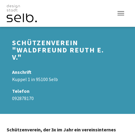
Zum Hauptinhalt
SCHÜTZENVEREIN
"WALDFREUND REUTH E.
V."
Anschrift
Kuppel 1 in 95100 Selb
Telefon
092878170
Schützenverein, der 3x im Jahr ein vereinsinternes