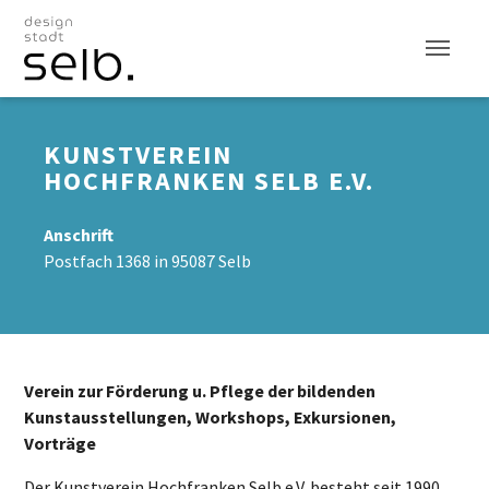
Zum Hauptinhalt
KUNSTVEREIN
HOCHFRANKEN SELB E.V.
Anschrift
Postfach 1368 in 95087 Selb
Verein zur Förderung u. Pflege der bildenden
Kunstausstellungen, Workshops, Exkursionen,
Vorträge
Der Kunstverein Hochfranken Selb e.V. besteht seit 1990