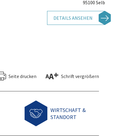
95100 Selb
DETAILS ANSEHEN
+
A
A
Seite drucken
Schrift vergrößern
WIRTSCHAFT &
STANDORT