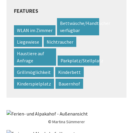
FEATURES
Bettwäsche/Handtücher
WLAN im Zimmer
verfügbar
Liegewiese
Nichtraucher
Haustiere auf
Anfrage
Parkplatz/Stellplatz
Grillmöglichkeit
Kinderbett
Kinderspielplatz
Bauernhof
© Martina Sümmerer