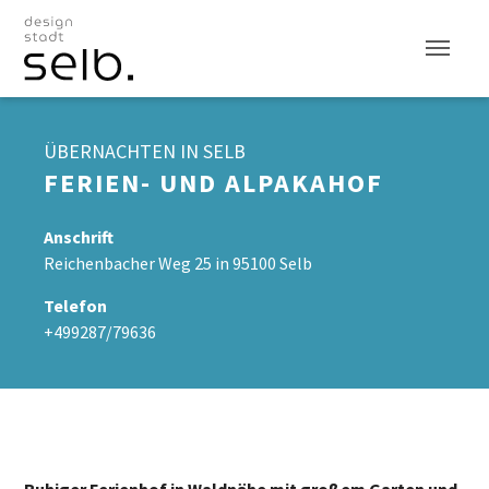
Zum Hauptinhalt
26 €
26 €
40 €
40 €
24 €
24 €
ab
ab
ab
ab
ab
ab
ÜBERNACHTEN IN SELB
FERIEN- UND ALPAKAHOF
Anschrift
Reichenbacher Weg 25 in 95100 Selb
Telefon
+499287/79636