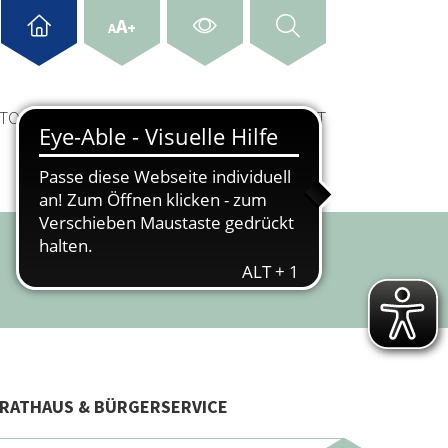
A
+
A
& TOURISMUS
WIRTSCHAFT & STANDORT
RATHAUS & BÜRGERSERVICE